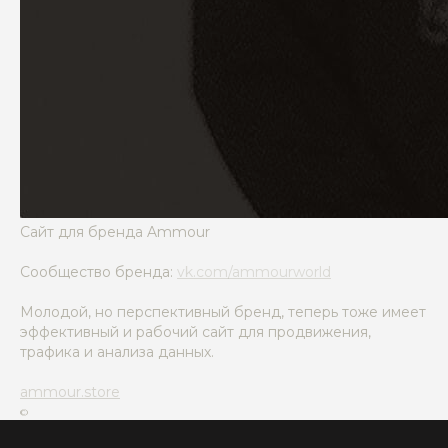
Сайт для бренда Ammour
Сообщество бренда:
vk.com/ammourworld
Молодой, но перспективный бренд, теперь тоже имеет
эффективный и рабочий сайт для продвижения,
трафика и анализа данных.
ammour.store
©